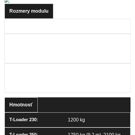
Rozmery modulu
6598*2800*1265mm
9598*3850*1400mm (9,2
m), 12598*3850*1400mm
(12m)
9300*4700mm*1300mm (n
akladanie), 9300*4700mm
*1300mm (nakladanie)
Hmotnosť
1200 kg
1750 kg (9,2 m), 2100 kg