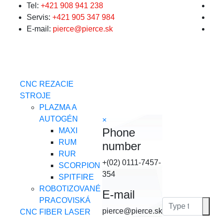
Tel:
+421 908 941 238
Servis:
+421 905 347 984
E-mail:
pierce@pierce.sk
Toggle navigation
CNC REZACIE
STROJE
PLAZMA A
AUTOGÉN
×
Phone
MAXI
RUM
number
RUR
+(02) 0111-7457-
SCORPION
354
SPITFIRE
ROBOTIZOVANÉ
E-mail
PRACOVISKÁ
Toggle navigation
pierce@pierce.sk
CNC FIBER LASER