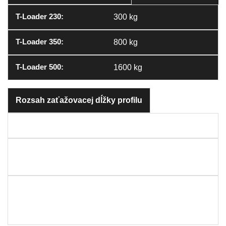
300 kg
800 kg
1600 kg
Rozsah zaťažovacej dĺžky profilu
4500-6500 mm
4500 mm-9200mm (9,2m),
4500mm-12000mm (12m)g
3500 – 12 000 mm (naklad
anie), ≤ 12 000 mm (vyklad
anie)