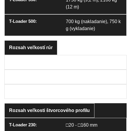
(12 m)
700 kg (nakladanie), 750 k
g (vykladanie)
Rozsah veľkostí rúr
Φ20-Φ230 mm
Φ20-Φ350 mm
Φ60-Φ500 mm
Rozsah veľkosti štvorcového profilu
□20 - □160 mm