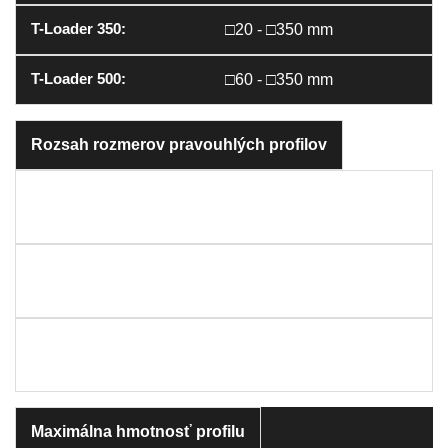
□20 - □350 mm
□60 - □350 mm
Rozsah rozmerov pravouhlých profilov
160 mm≥Dĺžka strany≥20
mm
350 mm≥Dĺžka strany≥20
mm
350 mm≥Dĺžka strany≥60
mm
Maximálna hmotnosť profilu