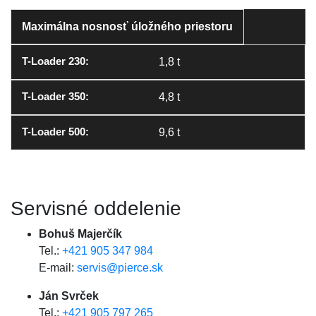
Maximálna nosnosť úložného priestoru
1,8 t
4,8 t
9,6 t
Servisné oddelenie
Bohuš Majerčík
Tel.:
+421 905 347 984
E-mail:
servis@pierce.sk
Ján Svrček
Tel.:
+421 905 797 265